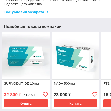
надлежащего качества
Все условия возврата
Подобные товары компании
SURVODUTIDE 10mg
NAD+ 500mg
РТ1
32 800
23 000
15 
₸
₸
41 000 ₸
Купить
Купить