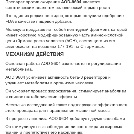
Препарат против ожирения
AOD-9604
является
синтетическим аналогом человеческий гормон роста.
Это один из редких пептидов, которые получили одобрение
FDA в качестве пищевой добавки.
Молекула представляет собой пептидный фрагмент, который
имеет короткую модифицированную часть аминокислотной
цепи г0рмона роста человека (hGH), состоящего из его
аминокислот на позициях 177-191 на C-терминах.
МЕХАНИЗМ ДЕЙСТВИЯ
Основная работа AOD 9604 заключается в регулировании
метаболизма.
AOD 9604 усиливает активность бета-3 рецепторов и
улучшает метаболизм в организме человека.
Он ускоряет процесс жиросжигания, стимулирует анаболизм
и снижает катаболические эффекты.
Несколько исследований также подтверждают эффективность
этого препарата для наращивания мышечной массы.
В процессе липолиза AOD 9604 действует двумя способами.
Он стимулирует высвобождение лишнего жира из жировых
тканей и препятствует его накоплению.