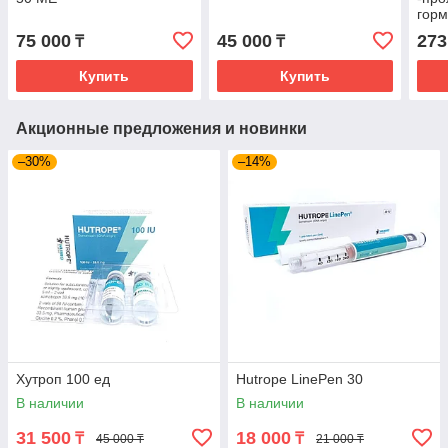
горм
75 000
45 000
273
₸
₸
Купить
Купить
Акционные предложения и новинки
–30%
–14%
Хутроп 100 ед
Hutrope LinePen 30
В наличии
В наличии
31 500
18 000
₸
₸
45 000 ₸
21 000 ₸