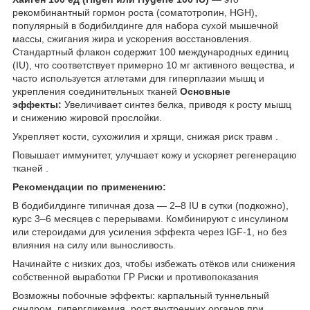
рекомбинантный гормон роста (соматотропин, HGH),
популярный в бодибилдинге для набора сухой мышечной
массы, сжигания жира и ускорения восстановления.
Стандартный флакон содержит 100 международных единиц
(IU), что соответствует примерно 10 мг активного вещества, и
часто используется атлетами для гиперплазии мышц и
укрепления соединительных тканей
Основные
эффекты:
Увеличивает синтез белка, приводя к росту мышц
и снижению жировой прослойки.
Укрепляет кости, сухожилия и хрящи, снижая риск травм .
Повышает иммунитет, улучшает кожу и ускоряет регенерацию
тканей .
Рекомендации по применению:
В бодибилдинге типичная доза — 2–8 IU в сутки (подкожно),
курс 3–6 месяцев с перерывами. Комбинируют с инсулином
или стероидами для усиления эффекта через IGF-1, но без
влияния на силу или выносливость.
Начинайте с низких доз, чтобы избежать отёков или снижения
собственной выработки ГР Риски и противопоказания
Возможны побочные эффекты: карпальный туннельный
синдром, гипергликемия, рост внутренних органов при